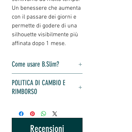
Un benessere che aumenta
con il passare dei giorni e
permette di godere di una
silhouette visibilmente più
affinata dopo 1 mese.
Come usare B.Slim?
Assumere una bustina di B. Slim
POLITICA DI CAMBIO E
ogni sera per un mese. Dopo cena
RIMBORSO
e non più di 2 ore dopo cena.
Lasciare in infusione dai 2 ai 10
Rimborso dopo 10 giorni di utilizzo
minuti a seconda dell'effetto
massimo per chiunque
desiderato. Fare riferimento alle
richiedendolo per iscritto con
istruzioni nella confezione.
prova di acquisto.
Recensioni