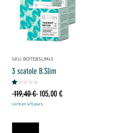
SKU: BOITEBSLIMx3
3 scatole B.Slim
Sulla base di 1 recensione, la valutazione è 1.0 su cinque 
1.0 | 1 recensione
Prezzo
Prezzo
 119,40 € 
105,00 €
regolare
scontato
Livré en 4/5 jours
Quantità
*