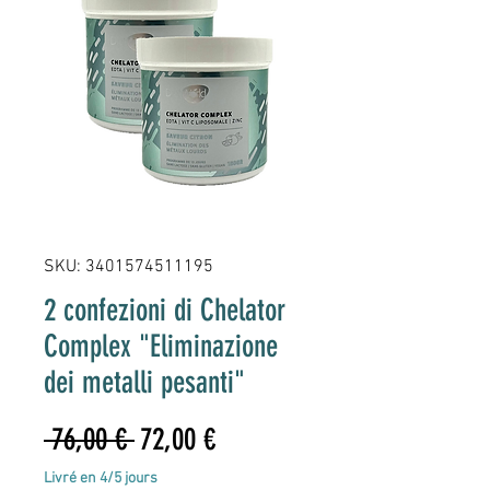
SKU: 3401574511195
2 confezioni di Chelator
Complex "Eliminazione
dei metalli pesanti"
Prezzo
Prezzo
 76,00 € 
72,00 €
regolare
scontato
Livré en 4/5 jours