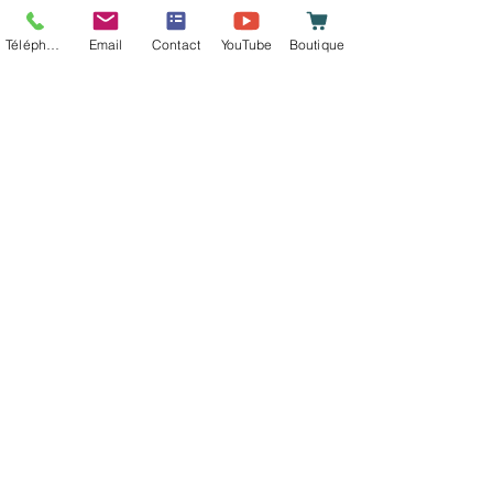
1 recensione
Téléphone
Email
Contact
YouTube
Boutique
Didine
•
04 giu
Valutazione 5 stelle su 5.
Verificato
Shot
Après deux jours de prise
ben pour drainer il draine
j’ai commencé par une
cure de 15 jours et je
reviendrai vous dire ce
qui en est après les 15jrs