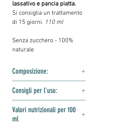
lassativo e pancia piatta.
Si consiglia un trattamento
di 15 giorni.
110 ml
Senza zucchero - 100%
naturale
Composizione:
Acqua/acqua 98,90%, Malva
Consigli per l'uso:
Frisee/Malva Verticilllata 1%,
Senna/Senae 0,1%, Aroma
Bere l'intera bottiglia la sera 1 o 2
Limone.
Valori nutrizionali per 100
ore dopo cena.
ml
Avvertenze:
Molto attiva, la malva
riccia può provocare mal di
Energia: < 1 KJ (< 0,10 Kcal)
pancia. Se questi persistono,