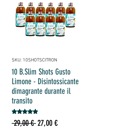
SKU: 10SHOTSCITRON
10 B.Slim Shots Gusto
Limone - Disintossicante
dimagrante durante il
transito
Sulla base di 1 recensione, la valutazione è 5.0 su cinque 
5.0 | 1 recensione
Prezzo
Prezzo
 29,00 € 
27,00 €