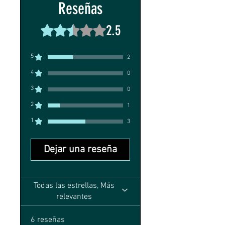
por escrito con comprobante de
Reseñas
caja.
compra.
2.5
Obtuvo 2,5 de 5 estrellas.
5
2
4
0
3
0
2
1
1
3
Dejar una reseña
Todas las estrellas, Más
relevantes
6 reseñas