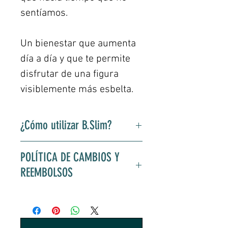
sentíamos.
Un bienestar que aumenta
día a día y que te permite
disfrutar de una figura
visiblemente más esbelta.
¿Cómo utilizar B.Slim?
Tome un sobre de B. Slim cada
POLÍTICA DE CAMBIOS Y
noche durante un mes. Después
REEMBOLSOS
de la cena y no más de 2 horas
después de la cena. Déjalo reposar
Reembolso después de 10 días de
durante 2 a 10 minutos
uso máximo para cualquier
dependiendo del efecto deseado.
persona que realice una solicitud
Consulte las instrucciones en la