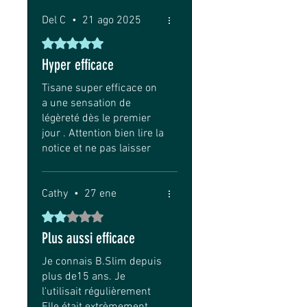
Del C
•
21 ago 2025
Obtuvo 5 de 5 estrellas.
Hyper efficace
Tisane super efficace on
a une sensation de
légèreté dès le premier
jour . Attention bien lire la
notice et ne pas laisser
trop infuser les
premières fois : c est
vraiment puissant !! Mon
Cathy
•
27 ene
ventre est vraiment
Obtuvo 2 de 5 estrellas.
dégonflé , léger … je
Plus aussi efficace
recommande ce super
produit !
Je connais B.Slim depuis
À tester une veille de jour
plus de15 ans. Je
de congé quand même
l'utilisait régulièrement
😋
Elle était extrèmement