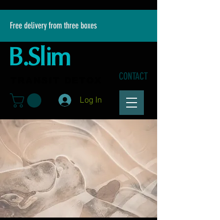
Free delivery from three boxes
B.Slim
CONTACT
TRANSIT DETOX
Log In