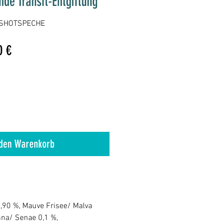
de Transit-Entgiftung
0SHOTSPECHE
ardpreis
Sale-
0 €
Preis
 den Warenkorb
90 %, Mauve Frisee/ Malva
enna/ Senae 0,1 %,