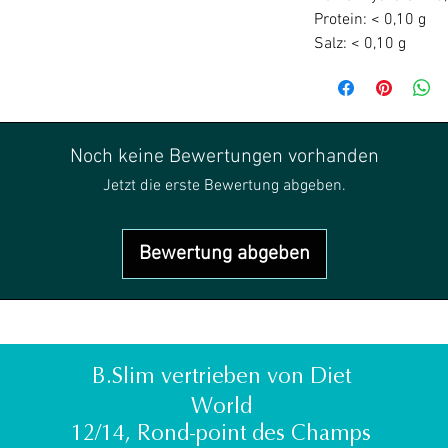
Protein: < 0,10 g
Salz: < 0,10 g
Noch keine Bewertungen vorhanden
Jetzt die erste Bewertung abgeben.
Bewertung abgeben
B.Slim vertrieben von Diet
World
12/14, Rond-point des Champs