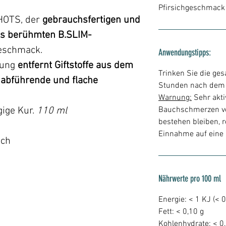
Pfirsichgeschmack
HOTS, der
gebrauchsfertigen und
es berühmten B.SLIM-
geschmack.
Anwendungstipps:
kung
entfernt Giftstoffe aus dem
Trinken Sie die ge
 abführende und flache
Stunden nach dem
Warnung:
Sehr akt
gige Kur.
110 ml
Bauchschmerzen ve
bestehen bleiben, r
Einnahme auf eine 
ich
Nährwerte pro 100 ml
Energie: < 1 KJ (< 0
Fett: < 0,10 g
Kohlenhydrate: < 0