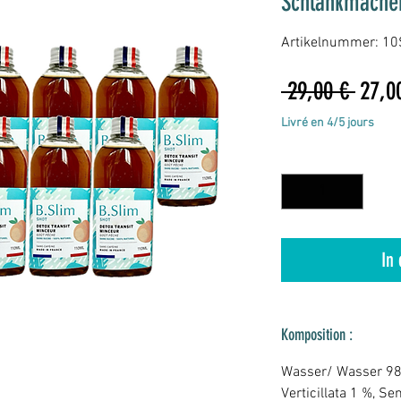
Schlankmachen
Artikelnummer: 1
Stand
 29,00 € 
27,0
Livré en 4/5 jours
Anzahl
*
In
Komposition :
Wasser/ Wasser 98,
Verticillata 1 %, S